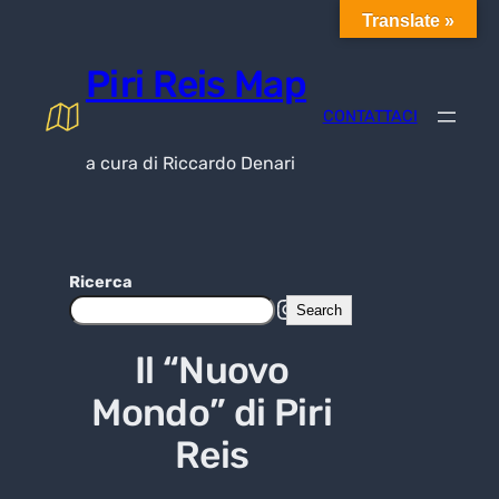
Skip
Translate »
to
content
Piri Reis Map
CONTATTACI
a cura di Riccardo Denari
Ricerca
Instagram
Facebook
WhatsApp
Search
Il “
Nuovo
Mondo
” di Piri
Reis